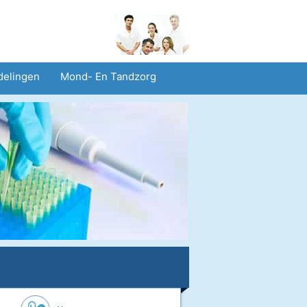
delingen
Mond- En Tandzorg
heid En Veiligheid
Operaties