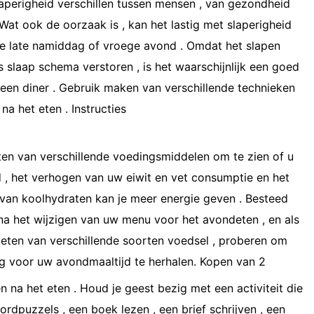
perigheid verschillen tussen mensen , van gezondheid
Wat ook de oorzaak is , kan het lastig met slaperigheid
 de late namiddag of vroege avond . Omdat het slapen
s slaap schema verstoren , is het waarschijnlijk een goed
 een diner . Gebruik maken van verschillende technieken
na het eten . Instructies
en van verschillende voedingsmiddelen om te zien of u
d , het verhogen van uw eiwit en vet consumptie en het
van koolhydraten kan je meer energie geven . Besteed
 na het wijzigen van uw menu voor het avondeten , en als
t eten van verschillende soorten voedsel , proberen om
g voor uw avondmaaltijd te herhalen. Kopen van 2
 na het eten . Houd je geest bezig met een activiteit die
rdpuzzels , een boek lezen , een brief schrijven , een