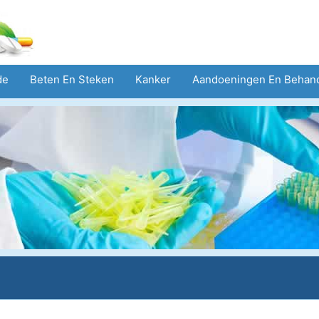
de
Beten En Steken
Kanker
Aandoeningen En Behan
eid
Zorgsector
Geestelijke Gezondheid
Volksgezond