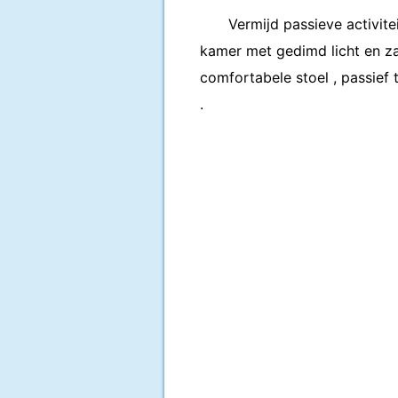
Vermijd passieve activitei
kamer met gedimd licht en zac
comfortabele stoel , passief t
.