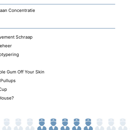
 aan Concentratie
avement Schraap
Beheer
otypering
le Gum Off Your Skin
 Pullups
 Cup
 House?