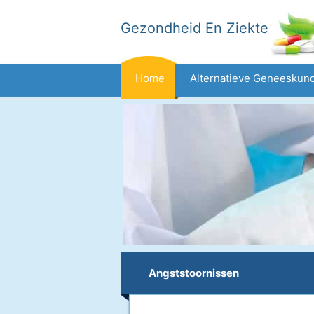
Gezondheid En Ziekte
Home
Alternatieve Geneeskun
Dieet En Voeding
Gezinsgezondh
Gezondheid
Angststoornissen