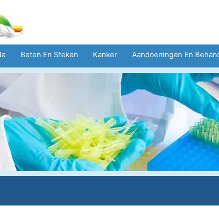
de
Beten En Steken
Kanker
Aandoeningen En Behan
eid
Zorgsector
Geestelijke Gezondheid
Volksgezond