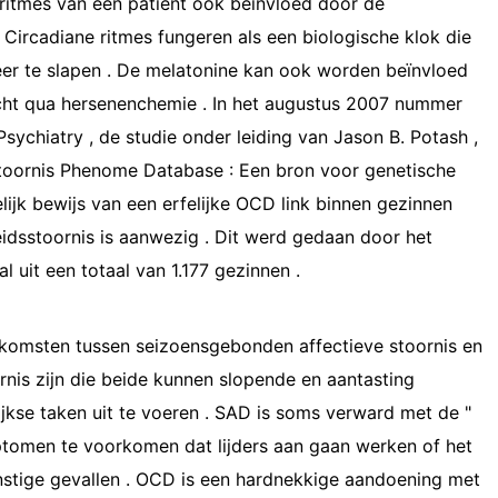
ne ritmes van een patiënt ook beïnvloed door de
 Circadiane ritmes fungeren als een biologische klok die
er te slapen . De melatonine kan ook worden beïnvloed
cht qua hersenenchemie . In het augustus 2007 nummer
sychiatry , de studie onder leiding van Jason B. Potash ,
 stoornis Phenome Database : Een bron voor genetische
lijk bewijs van een erfelijke OCD link binnen gezinnen
eidsstoornis is aanwezig . Dit werd gedaan door het
 uit een totaal van 1.177 gezinnen .
nkomsten tussen seizoensgebonden affectieve stoornis en
rnis zijn die beide kunnen slopende en aantasting
kse taken uit te voeren . SAD is soms verward met de "
ptomen te voorkomen dat lijders aan gaan werken of het
 ernstige gevallen . OCD is een hardnekkige aandoening met