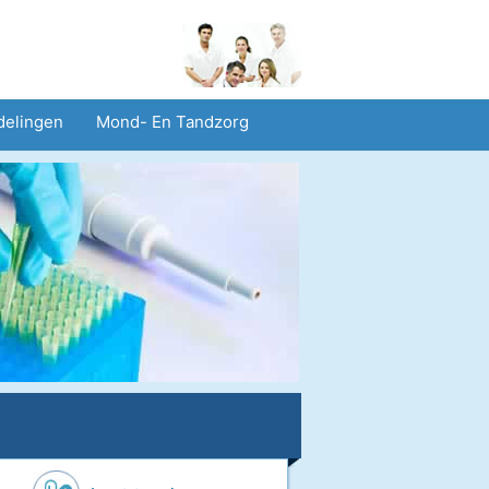
delingen
Mond- En Tandzorg
heid En Veiligheid
Operaties