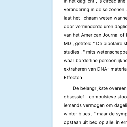
in het daglicht , is circadia
verandering in de seizoenen .
laat het lichaam weten wanne
door verminderde uren dagli
van het American Journal of P
MD , getiteld " De bipolaire
studies , " mits wetenschappe
waar borderline persoonlijkh
extraheren van DNA- materiaal
Effecten
De belangrijkste overee
obsessief - compulsieve stoo
iemands vermogen om dagelij
winter blues , " maar de sym
opstaan ​​uit bed op alle. in