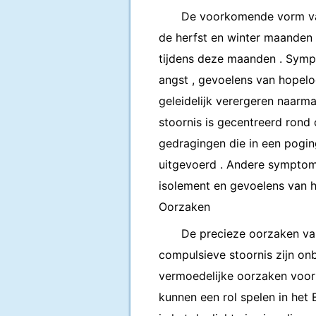
De voorkomende vorm van
de herfst en winter maanden 
tijdens deze maanden . Sympt
angst , gevoelens van hopeloo
geleidelijk verergeren naarm
stoornis is gecentreerd rond 
gedragingen die in een pog
uitgevoerd . Andere symptom
isolement en gevoelens van h
Oorzaken
De precieze oorzaken va
compulsieve stoornis zijn onb
vermoedelijke oorzaken voor
kunnen een rol spelen in het