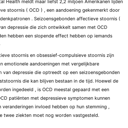
tal Health meldt maar liefst 2,2 miljoen Amerikanen lijden
eve stoornis ( OCD ) , een aandoening gekenmerkt door
 denkpatronen . Seizoensgebonden affectieve stoornis (
 van depressie die zich ontwikkelt samen met OCD
en hebben een slopende effect hebben op iemands
e
eve stoornis en obsessief-compulsieve stoornis zijn
 van emotionele aandoeningen met vergelijkbare
 van depressie die optreedt op een seizoensgebonden
ststoornis die kan blijven bestaan ​​in de tijd. Hoewel de
orden ingedeeld , is OCD meestal gepaard met een
 OCD patiënten met depressieve symptomen kunnen
 veranderingen invloed hebben op hun stemming ,
e twee ziekten moet nog worden vastgesteld.