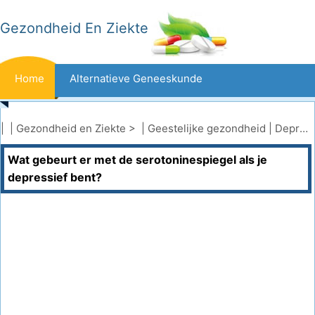
Gezondheid En Ziekte
Home
Alternatieve Geneeskunde
Beten En Steken
Kanker
| |
Gezondheid en Ziekte
> |
Geestelijke gezondheid
|
Depressie
Wat gebeurt er met de serotoninespiegel als je
Aandoeningen En Behandelingen
Mond- En Tandzorg
depressief bent?
Dieet En Voeding
Gezinsgezondheid
Zorgsector
Geestelijke Gezondheid
Volksgezondheid En Veiligheid
Operaties
Gezondheid