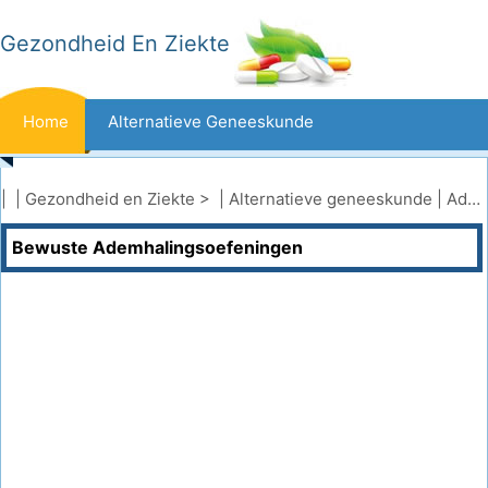
Gezondheid En Ziekte
Home
Alternatieve Geneeskunde
Beten En Steken
Kanker
| |
Gezondheid en Ziekte
> |
Alternatieve geneeskunde
|
Ademwerk
Bewuste Ademhalingsoefeningen
Aandoeningen En Behandelingen
Mond- En Tandzorg
Dieet En Voeding
Gezinsgezondheid
Zorgsector
Geestelijke Gezondheid
Volksgezondheid En Veiligheid
Operaties
Gezondheid