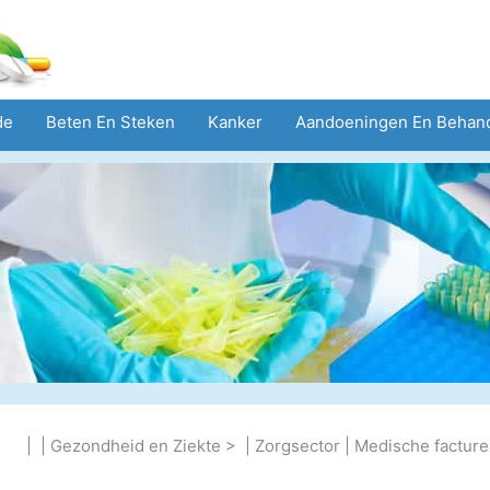
de
Beten En Steken
Kanker
Aandoeningen En Behan
eid
Zorgsector
Geestelijke Gezondheid
Volksgezond
| |
Gezondheid en Ziekte
> |
Zorgsector
|
Medische facture