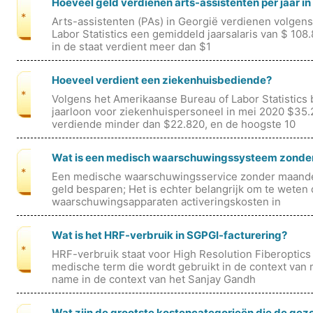
Hoeveel geld verdienen arts-assistenten per jaar in
*
Arts-assistenten (PAs) in Georgië verdienen volgen
Labor Statistics een gemiddeld jaarsalaris van $ 108
in de staat verdient meer dan $1
Hoeveel verdient een ziekenhuisbediende?
*
Volgens het Amerikaanse Bureau of Labor Statistics
jaarloon voor ziekenhuispersoneel in mei 2020 $35.
verdiende minder dan $22.820, en de hoogste 10
Wat is een medisch waarschuwingssysteem zonder
*
Een medische waarschuwingsservice zonder maandel
geld besparen; Het is echter belangrijk om te weten
waarschuwingsapparaten activeringskosten in
Wat is het HRF-verbruik in SGPGI-facturering?
*
HRF-verbruik staat voor High Resolution Fiberoptic
medische term die wordt gebruikt in de context van 
name in de context van het Sanjay Gandh
Wat zijn de grootste kostencategorieën die de ge