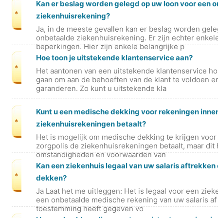
Kan er beslag worden gelegd op uw loon voor een 
*
ziekenhuisrekening?
Ja, in de meeste gevallen kan er beslag worden gel
onbetaalde ziekenhuisrekening. Er zijn echter enkel
beperkingen. Hier zijn enkele belangrijke p
Hoe toon je uitstekende klantenservice aan?
*
Het aantonen van een uitstekende klantenservice houd
gaan om aan de behoeften van de klant te voldoen e
garanderen. Zo kunt u uitstekende kla
Kunt u een medische dekking voor rekeningen innen,
*
ziekenhuisrekeningen betaalt?
Het is mogelijk om medische dekking te krijgen voor
zorgpolis de ziekenhuisrekeningen betaalt, maar dit 
omstandigheden en voorwaarden van
Kan een ziekenhuis legaal van uw salaris aftrekken 
*
dekken?
Ja Laat het me uitleggen: Het is legaal voor een zie
een onbetaalde medische rekening van uw salaris af te
toestemming heeft gegeven vo