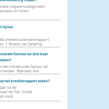
otste uitgavencategorieën
arissen en lonen
 hij het
aald ziekenhuiskredietrapport
n: 1. Bewijs van betaling
murale factuur en drie keer
elden?
 één intramurale factuur en
vermelden. Wanneer een
op het kredietrapport staan?
jaar na de
ewel de Fair Credit
dat medi