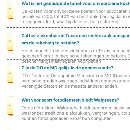
Wat is het gemiddelde tarief voor onvoorziene kos
*
De kosten voor onvoorziene kosten voor advocaten 
bereik van 20% tot 40% van het totale bedrag dat in
teruggevorderd, waarbij de eiser het resterend
Zal het ziekenhuis in Texas een rechtszaak aanspan
*
om de rekening te betalen?
Het is mogelijk dat een ziekenhuis in Texas een pati
geld heeft om zijn medische rekeningen te betalen. E
beschermingsmaatregelen voor patiën
Zijn de DO en MD gelijk in de geneeskunde?
*
DO (Doctor of Osteopathic Medicine) en MD (Doctor o
medische graden waarmee individuen geneeskunde 
Verenigde Staten en de meeste andere landen.
Wat voor soort fotodiensten biedt Walgreens?
*
Fotos afdrukken: Walgreens biedt een breed scala aa
waaronder traditionele afdrukken, vergrotingen, coll
kunnen fotos uploaden vanaf hun computer