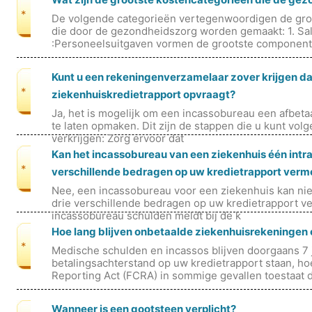
*
De volgende categorieën vertegenwoordigen de gro
die door de gezondheidszorg worden gemaakt: 1. Sal
:Personeelsuitgaven vormen de grootste component
Kunt u een rekeningenverzamelaar zover krijgen dat
*
ziekenhuiskredietrapport opvraagt?
Ja, het is mogelijk om een ​​incassobureau een afbet
te laten opmaken. Dit zijn de stappen die u kunt volge
verkrijgen: Zorg ervoor dat
Kan het incassobureau van een ziekenhuis één intra
*
verschillende bedragen op uw kredietrapport verm
Nee, een incassobureau voor een ziekenhuis kan niet
drie verschillende bedragen op uw kredietrapport 
incassobureau schulden meldt bij de k
Hoe lang blijven onbetaalde ziekenhuisrekeningen 
*
Medische schulden en incassos blijven doorgaans 7 
betalingsachterstand op uw kredietrapport staan, ho
Reporting Act (FCRA) in sommige gevallen toestaat 
Wanneer is een gootsteen verplicht?