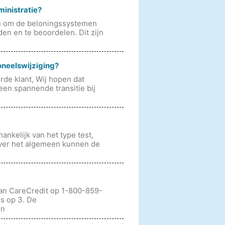
ministratie?
n om de beloningssystemen
den en te beoordelen. Dit zijn
oneelswijziging?
de klant, Wij hopen dat
een spannende transitie bij
ankelijk van het type test,
 Over het algemeen kunnen de
van CareCredit op 1-800-859-
s op 3. De
en