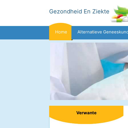
Gezondheid En Ziekte
Home
Alternatieve Geneeskun
Dieet En Voeding
Gezinsgezondh
Gezondheid
Verwante