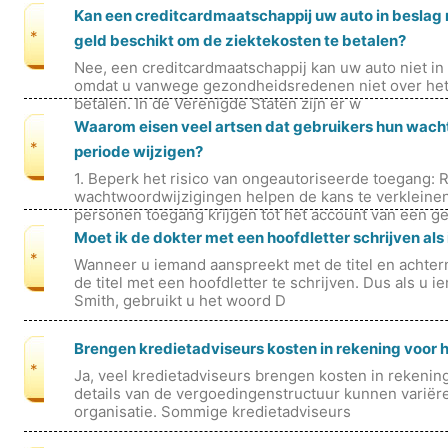
Kan een creditcardmaatschappij uw auto in beslag 
*
geld beschikt om de ziektekosten te betalen?
Nee, een creditcardmaatschappij kan uw auto niet 
omdat u vanwege gezondheidsredenen niet over het 
betalen. In de Verenigde Staten zijn er w
Waarom eisen veel artsen dat gebruikers hun wac
*
periode wijzigen?
1. Beperk het risico van ongeautoriseerde toegang: 
wachtwoordwijzigingen helpen de kans te verkleine
personen toegang krijgen tot het account van een g
Moet ik de dokter met een hoofdletter schrijven als 
*
Wanneer u iemand aanspreekt met de titel en achtern
de titel met een hoofdletter te schrijven. Dus als u
Smith, gebruikt u het woord D
Brengen kredietadviseurs kosten in rekening voor 
*
Ja, veel kredietadviseurs brengen kosten in rekenin
details van de vergoedingenstructuur kunnen variëre
organisatie. Sommige kredietadviseurs