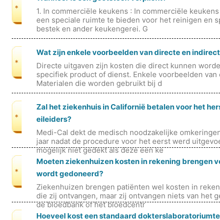
*
1. In commerciële keukens : In commerciële keukens
een ​​speciale ruimte te bieden voor het reinigen en 
bestek en ander keukengerei. G
Wat zijn enkele voorbeelden van directe en indirec
*
Directe uitgaven zijn kosten die direct kunnen wor
specifiek product of dienst. Enkele voorbeelden van d
Materialen die worden gebruikt bij d
Zal het ziekenhuis in Californië betalen voor het he
*
eileiders?
Medi-Cal dekt de medisch noodzakelijke omkeringen 
jaar nadat de procedure voor het eerst werd uitgevo
mogelijk niet gedekt als deze een ke
Moeten ziekenhuizen kosten in rekening brengen vo
*
wordt gedoneerd?
Ziekenhuizen brengen patiënten wel kosten in reken
die zij ontvangen, maar zij ontvangen niets van het 
de bloedbank of het bloedcentr
Hoeveel kost een standaard dokterslaboratoriumte