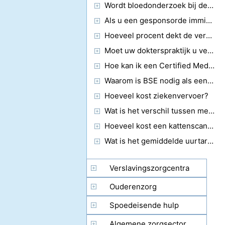
Wordt bloedonderzoek bij de dokter als een poliklinische procedure beschouwd?
Als u een gesponsorde immigrant bent, is uw sponsor dan verantwoordelijk voor de ziekenhuisrekeningen?
Hoeveel procent dekt de verzekering van een medische rekening?
Moet uw dokterspraktijk u vertellen dat u een laboratoriumrapport kunt verwachten?
Hoe kan ik een Certified Medical Biller Word
Waarom is BSE nodig als een patiënt jaarlijks een artsonderzoek moet ondergaan?
Hoeveel kost ziekenvervoer?
Wat is het verschil tussen medische facturering en het coderen van een transcriptie?
Hoeveel kost een kattenscanmachine?
Wat is het gemiddelde uurtarief voor doktersassistenten?
Verslavingszorgcentra
Ouderenzorg
Spoedeisende hulp
Algemene zorgsector