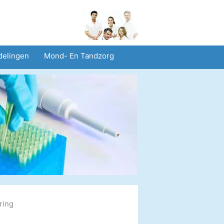
delingen
Mond- En Tandzorg
heid En Veiligheid
Operaties
ring