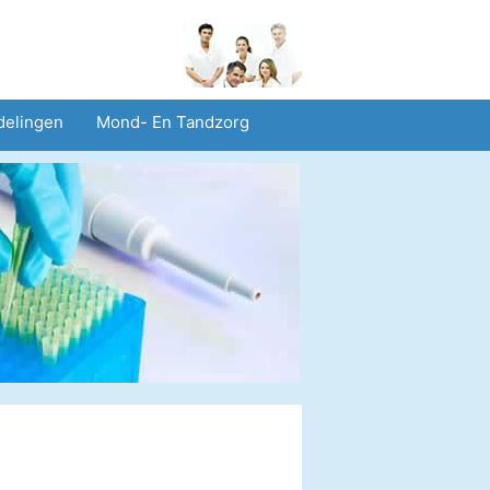
delingen
Mond- En Tandzorg
heid En Veiligheid
Operaties