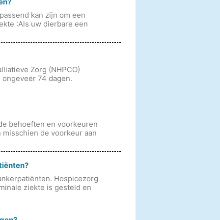
en?
 passend kan zijn om een ​​
ekte :Als uw dierbare een
alliatieve Zorg (NHPCO)
ce ongeveer 74 dagen.
 de behoeften en voorkeuren
n misschien de voorkeur aan
tiënten?
ankerpatiënten. Hospicezorg
minale ziekte is gesteld en
jgen?