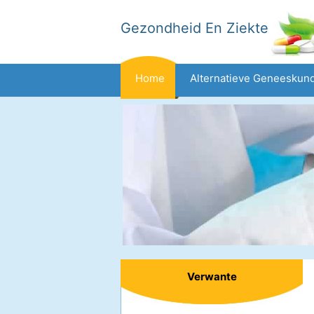
Gezondheid En Ziekte
Home
Alternatieve Geneeskun
Dieet En Voeding
Gezinsgezondh
Gezondheid
Verwante