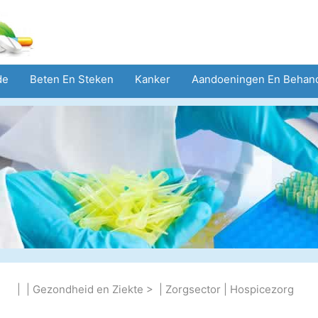
de
Beten En Steken
Kanker
Aandoeningen En Behan
eid
Zorgsector
Geestelijke Gezondheid
Volksgezond
| |
Gezondheid en Ziekte
> |
Zorgsector
|
Hospicezorg