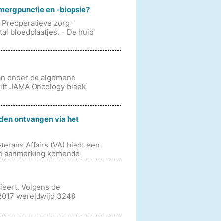
mergpunctie en -biopsie?
 Preoperatieve zorg -
al bloedplaatjes. - De huid
dan onder de algemene
hrift JAMA Oncology bleek
den ontvangen via het
erans Affairs (VA) biedt een
 in aanmerking komende
rieert. Volgens de
2017 wereldwijd 3248