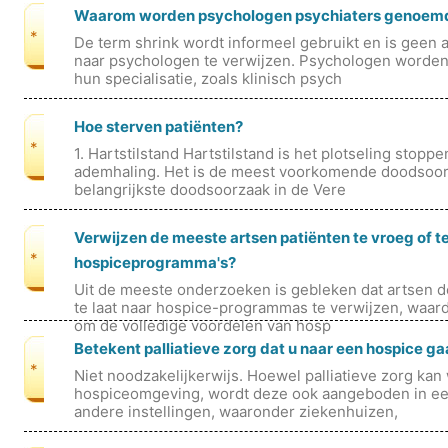
Waarom worden psychologen psychiaters genoem
*
De term shrink wordt informeel gebruikt en is gee
naar psychologen te verwijzen. Psychologen worde
hun specialisatie, zoals klinisch psych
Hoe sterven patiënten?
*
1. Hartstilstand Hartstilstand is het plotseling stopp
ademhaling. Het is de meest voorkomende doodsoor
belangrijkste doodsoorzaak in de Vere
Verwijzen de meeste artsen patiënten te vroeg of te
*
hospiceprogramma's?
Uit de meeste onderzoeken is gebleken dat artsen d
te laat naar hospice-programmas te verwijzen, waard
om de volledige voordelen van hosp
Betekent palliatieve zorg dat u naar een hospice ga
*
Niet noodzakelijkerwijs. Hoewel palliatieve zorg ka
hospiceomgeving, wordt deze ook aangeboden in ee
andere instellingen, waaronder ziekenhuizen,