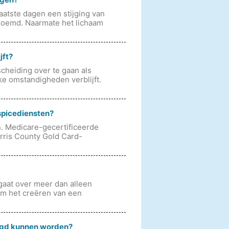
laatste dagen een stijging van
noemd. Naarmate het lichaam
jft?
cheiding over te gaan als
ke omstandigheden verblijft.
spicediensten?
n. Medicare-gecertificeerde
rris County Gold Card-
 gaat over meer dan alleen
om het creëren van een
orgd kunnen worden?