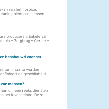
aken van het hospice.
steuning biedt aan mensen
tware produceren. Enkele van
entrix * Zorgbrug * Cerner *
den beschouwd voor het
ls terminaal te worden
efinieert de geschiktheid
 van mensen?
en om een ​​reeks diensten
dens het levenseinde. Deze