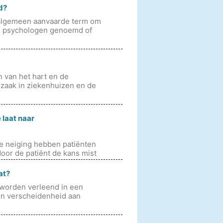
d?
n algemeen aanvaarde term om
n psychologen genoemd of
en van het hart en de
zaak in ziekenhuizen en de
 laat naar
e neiging hebben patiënten
oor de patiënt de kans mist
at?
n worden verleend in een
n verscheidenheid aan