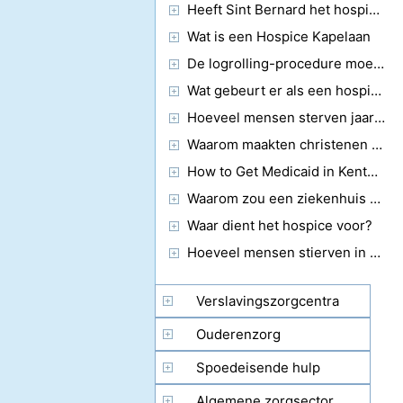
Heeft Sint Bernard het hospice in St. Pass gebouwd?
Wat is een Hospice Kapelaan
De logrolling-procedure moet altijd worden gebruikt bij patiënten die?
Wat gebeurt er als een hospice-patiënt overlijdt en de familie het zich kan permitteren om de patiënt te begraven?
Hoeveel mensen sterven jaarlijks aan de pest?
Waarom maakten christenen het eerste hospice?
How to Get Medicaid in Kentucky
Waarom zou een ziekenhuis een hospice inschakelen als de patiënt geen kanker heeft?
Waar dient het hospice voor?
Hoeveel mensen stierven in de middeleeuwen aan geslachtsziekten?
Verslavingszorgcentra
Ouderenzorg
Spoedeisende hulp
Algemene zorgsector