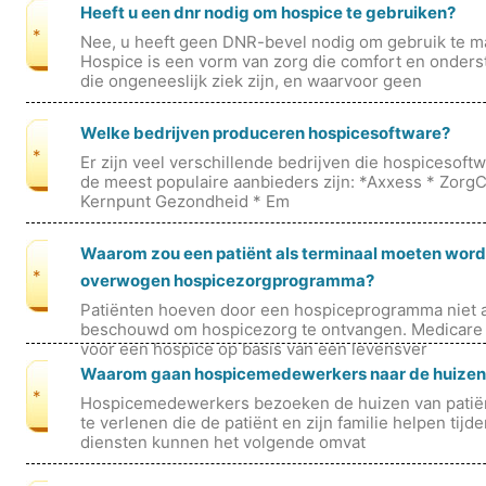
Heeft u een dnr nodig om hospice te gebruiken?
*
Nee, u heeft geen DNR-bevel nodig om gebruik te m
Hospice is een vorm van zorg die comfort en onder
die ongeneeslijk ziek zijn, en waarvoor geen
Welke bedrijven produceren hospicesoftware?
*
Er zijn veel verschillende bedrijven die hospicesof
de meest populaire aanbieders zijn: *Axxess * ZorgC
Kernpunt Gezondheid * Em
Waarom zou een patiënt als terminaal moeten wor
*
overwogen hospicezorgprogramma?
Patiënten hoeven door een hospiceprogramma niet a
beschouwd om hospicezorg te ontvangen. Medicare d
voor een hospice op basis van een levensver
Waarom gaan hospicemedewerkers naar de huizen
*
Hospicemedewerkers bezoeken de huizen van patiënt
te verlenen die de patiënt en zijn familie helpen tij
diensten kunnen het volgende omvat