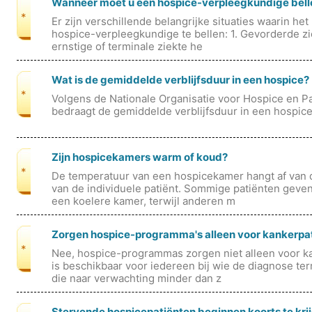
Wanneer moet u een hospice-verpleegkundige bell
*
Er zijn verschillende belangrijke situaties waarin het
hospice-verpleegkundige te bellen: 1. Gevorderde zi
ernstige of terminale ziekte he
Wat is de gemiddelde verblijfsduur in een hospice?
*
Volgens de Nationale Organisatie voor Hospice en P
bedraagt ​​de gemiddelde verblijfsduur in een hospi
Zijn hospicekamers warm of koud?
*
De temperatuur van een hospicekamer hangt af van
van de individuele patiënt. Sommige patiënten geve
een koelere kamer, terwijl anderen m
Zorgen hospice-programma's alleen voor kankerpa
*
Nee, hospice-programmas zorgen niet alleen voor k
is beschikbaar voor iedereen bij wie de diagnose ter
die naar verwachting minder dan z
Stervende hospicepatiënten beginnen koorts te kri