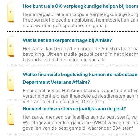
Hoe kunt u als OK-verpleegkundige helpen bij been
*
Beenmergaspiratie en biopsie Verpleegkundige zorg
Preoperatief bloed:hemoglobine, hematocriet en aant
moet worden geïnspecteerd en gepalp
Wat is het kankerpercentage bij Amish?
*
Het aantal kankergevallen onder de Amish is lager 
bevolking. Uit een studie gepubliceerd in het tijdsc
bijvoorbeeld dat de incidentie van alle
Welke financiële begeleiding kunnen de nabestaan
*
Department Veterans Affairs?
Financieel advies Het Amerikaanse Department of Vet
verscheidenheid aan financiële adviesdiensten aan
veteranen en hun families. Deze dien
Hoeveel mensen sterven jaarlijks aan de pest?
*
Het aantal mensen dat jaarlijks aan de pest sterft, va
Wereldgezondheidsorganisatie (WHO) werden er in 
gevallen van de pest gemeld, waaronder 584 sterf