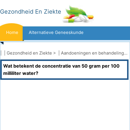
Gezondheid En Ziekte
Home
Alternatieve Geneeskunde
Beten En Steken
Kanker
| |
Gezondheid en Ziekte
> |
Aandoeningen en behandelingen
Wat betekent de concentratie van 50 gram per 100
Aandoeningen En Behandelingen
Mond- En Tandzorg
milliliter water?
Dieet En Voeding
Gezinsgezondheid
Zorgsector
Geestelijke Gezondheid
Volksgezondheid En Veiligheid
Operaties
Gezondheid