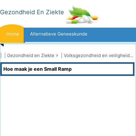
Gezondheid En Ziekte
Home
Alternatieve Geneeskunde
Beten En Steken
Kanker
| |
Gezondheid en Ziekte
> |
Volksgezondheid en veiligheid
|
Hoe maak je een Small Ramp
Aandoeningen En Behandelingen
Mond- En Tandzorg
Dieet En Voeding
Gezinsgezondheid
Zorgsector
Geestelijke Gezondheid
Volksgezondheid En Veiligheid
Operaties
Gezondheid