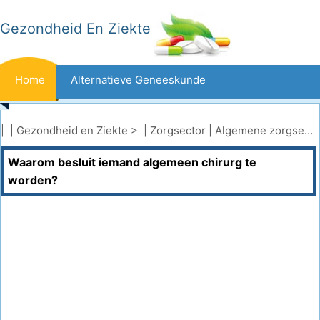
Gezondheid En Ziekte
Home
Alternatieve Geneeskunde
Beten En Steken
Kanker
| |
Gezondheid en Ziekte
> |
Zorgsector
|
Algemene zorgsector
Waarom besluit iemand algemeen chirurg te
Aandoeningen En Behandelingen
Mond- En Tandzorg
worden?
Dieet En Voeding
Gezinsgezondheid
Zorgsector
Geestelijke Gezondheid
Volksgezondheid En Veiligheid
Operaties
Gezondheid