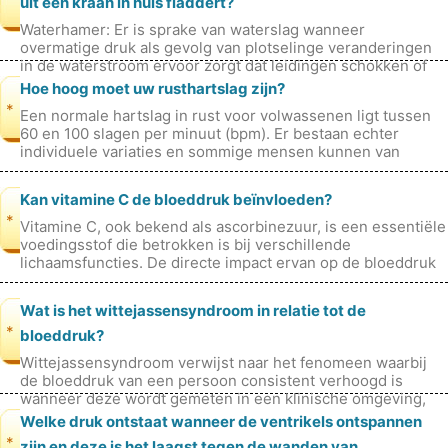
uit één kraan in huis fladdert?
Waterhamer: Er is sprake van waterslag wanneer
overmatige druk als gevolg van plotselinge veranderingen
in de waterstroom ervoor zorgt dat leidingen schokken of
trillen, wat leidt tot bonken
Hoe hoog moet uw rusthartslag zijn?
*
Een normale hartslag in rust voor volwassenen ligt tussen
60 en 100 slagen per minuut (bpm). Er bestaan ​​echter
individuele variaties en sommige mensen kunnen van
nature een hogere of lager
Kan vitamine C de bloeddruk beïnvloeden?
*
Vitamine C, ook bekend als ascorbinezuur, is een essentiële
voedingsstof die betrokken is bij verschillende
lichaamsfuncties. De directe impact ervan op de bloeddruk
is echter nog steeds ond
Wat is het wittejassensyndroom in relatie tot de
*
bloeddruk?
Wittejassensyndroom verwijst naar het fenomeen waarbij
de bloeddruk van een persoon consistent verhoogd is
wanneer deze wordt gemeten in een klinische omgeving,
zoals een dokterspraktijk of
Welke druk ontstaat wanneer de ventrikels ontspannen
*
zijn en deze is het laagst tegen de wanden van