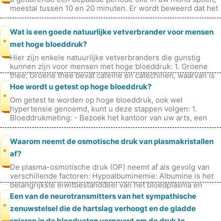
meestal tussen 10 en 20 minuten. Er wordt beweerd dat het
een aantal gezo
Wat is een goede natuurlijke vetverbrander voor mensen
*
met hoge bloeddruk?
Hier zijn enkele natuurlijke vetverbranders die gunstig
kunnen zijn voor mensen met hoge bloeddruk: 1. Groene
thee: Groene thee bevat cafeïne en catechinen, waarvan is
aangetoond dat ze de
Hoe wordt u getest op hoge bloeddruk?
*
Om getest te worden op hoge bloeddruk, ook wel
hypertensie genoemd, kunt u deze stappen volgen: 1.
Bloeddrukmeting: - Bezoek het kantoor van uw arts, een
gezondheidscentrum of een gemeensc
Waarom neemt de osmotische druk van plasmakristallen
*
af?
De plasma-osmotische druk (OP) neemt af als gevolg van
verschillende factoren: Hypoalbuminemie: Albumine is het
belangrijkste eiwitbestanddeel van het bloedplasma en
draagt ​​aanzienlijk bi
Een van de neurotransmitters van het sympathische
*
zenuwstelsel die de hartslag verhoogt en de gladde
spieren in de bloedvaten vernauwt om de druk te