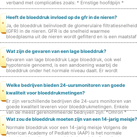
verband met complicaties zoals: * Ernstige hoofdpijn *
Wazig zicht * Pijn op de bo
Heeft de bloeddruk invloed op de gfr in de nieren?
*
Ja, de bloeddruk beïnvloedt de glomerulaire filtratiesnelheid
(GFR) in de nieren. GFR is de snelheid waarmee
bloedplasma uit de nieren wordt gefilterd en is een maatstaf
voor de nierfunctie.
Wat zijn de gevaren van een lage bloeddruk?
*
Gevaren van lage bloeddruk Lage bloeddruk, ook wel
hypotensie genoemd, is een aandoening waarbij de
bloeddruk onder het normale niveau daalt. Er wordt
aangenomen dat de normale bloeddruk t
Welke bedrijven bieden 24-uursmonitoren van goede
*
kwaliteit voor bloeddrukmetingen?
Er zijn verschillende bedrijven die 24-uurs monitoren van
goede kwaliteit leveren voor bloeddrukmetingen. Enkele
van de meest gerenommeerde bedrijven zijn: *Omron *
A&D Medisch *Welch All
Wat zou de bloeddruk moeten zijn van een 14-jarig meisje?
*
Normale bloeddruk voor een 14-jarig meisje Volgens de
American Academy of Pediatrics (AAP) is het normale