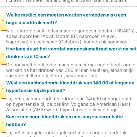
lichaam. Wanneer iemand angst ervaart, laat het lichaam
hormonen
Welke medicijnen moeten worden vermeden als u een
*
hoge bloeddruk heeft?
Niet-steroïde anti-inflammatoire geneesmiddelen (NSAIDs) ,
zoals ibuprofen (Advil, Motrin IB), naproxen (Aleve,
Naprosyn) en celecoxib (Celebrex), kunnen bij sommige
mensen de bloeddruk verh
Hoe lang duurt het voordat magnesiumcitraat werkt na het
*
drinken van 10 ons?
De hoeveelheid tijd die magnesiumcitraat nodig heeft om te
werken na het drinken van 300 ml kan variëren, afhankelijk
van verschillende factoren, waaronder het
spijsverteringsstelsel van een
Wijst een aanhoudende bloeddruk van 140 90 of hoger op
*
hypertensie bij de patiënt?
Ja, een aanhoudende bloeddruk van 140/90 of hoger duidt
op hypertensie bij de patiënt. Volgens de American Heart
Association (AHA) wordt hypertensie, ook wel hoge
bloeddruk genoemd, gedefini
Kun je een hoge bloeddruk en een laag suikergehalte
*
hebben?
Ja, het is mogelijk om tegelijkertijd een hoge bloeddruk