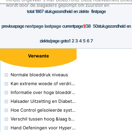
wordt door de slagaders gepompt om zuurstof en
voedingsstoffen aan alle cellen en
total
1867
stuk.gezondheid en ziekte firstpage
previouspage
nextpage
lastpage
currentpage:
1
/38
50
stuk.gezondheid en
ziekte/page goto:
1
2
3
4
5
6
7
Verwante
Normale bloeddruk niveaus
Kan extreme woede of verdriet uw bloeddruk verhogen?
Informatie over hoge bloeddruk
Halsader Uitzetting en Diabetes
Hoe Control geïsoleerde systolische hypertensie
Verschil tussen hoog &laag bloeddruk
Hand Oefeningen voor Hypertensie