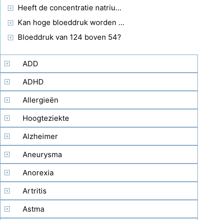
Heeft de concentratie natriumionen in het plasma invloed op de osmotische druk in het bloed?
Kan hoge bloeddruk worden veroorzaakt door hypercarbia?
Bloeddruk van 124 boven 54?
ADD
ADHD
Allergieën
Hoogteziekte
Alzheimer
Aneurysma
Anorexia
Artritis
Astma