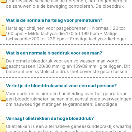
progressieve schade aan de hersenen, het ruggenmerg of
de zenuwen die de beweging controleren. De bloeddruk
zelf veroorzaakt niet direct ver
Wat is de normale hartslag voor prematuren?
*
Hartslagrichtlijnen voor pasgeborenen: - Normaal:120 tot
160 bpm - Milde tachycardie:170 tot 199 bpm - Matige
tachycardie:200 tot 239 bpm - Ernstige tachycardie:hoger
dan 239 bpm - Mild
Wat is een normale bloeddruk voor een man?
*
De normale bloeddruk voor een volwassen man wordt
geacht tussen 120/80 mmHg en 139/89 mmHg te liggen. Dit
betekent een systolische druk (het bovenste getal) tussen
120 en 139, en een diastol
Vertel je de bloeddrukschaal voor een oud persoon?
*
Voor ouderen is hier een handleiding over het gebruik van
een bloeddrukmeter, samen met aanvullende overwegingen
om nauwkeurige metingen te garanderen: Benodigde
apparatuur: - Bloeddrukmet
Verlaagt olietrekken de hoge bloeddruk?
*
Olietrekken is een alternatieve geneeskundepraktijk waarbij
u gedurende een bepaalde periode olie in uw mond spoelt,