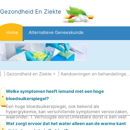
Gezondheid En Ziekte
Home
Alternatieve Geneeskunde
Beten En Steken
Kanker
Aandoeningen En Behandelingen
Mond- En Tandzorg
| |
Gezondheid en Ziekte
> |
Aandoeningen en behandelingen
Dieet En Voeding
Gezinsgezondheid
Zorgsector
Welke symptomen heeft iemand met een hoge
*
bloedsuikerspiegel?
Een hoge bloedsuikerspiegel, ook bekend als
Geestelijke Gezondheid
Volksgezondheid En Veiligheid
hyperglykemie, kan verschillende symptomen veroorzaken,
waaronder: 1. Verhoogde dorst:Onlesbare dorst is een veel
voorkomend teken van een hoge b
Wat zorgt ervoor dat het water alleen aan de warme kant
Operaties
Gezondheid
*