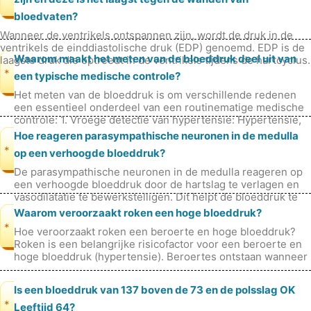
bloedvaten?
Wanneer de ventrikels ontspannen zijn, wordt de druk in de
ventrikels de einddiastolische druk (EDP) genoemd. EDP ​​is de
Waarom maakt het meten van de bloeddruk deel uit van
laagste druk die optreedt in de ventrikels tijdens de hartcyclus.
He
*
een typische medische controle?
Het meten van de bloeddruk is om verschillende redenen
een essentieel onderdeel van een routinematige medische
controle: 1. Vroege detectie van hypertensie: Hypertensie,
ook wel hoge bloedd
Hoe reageren parasympathische neuronen in de medulla
*
op een verhoogde bloeddruk?
De parasympathische neuronen in de medulla reageren op
een verhoogde bloeddruk door de hartslag te verlagen en
vasodilatatie te bewerkstelligen. Dit helpt de bloeddruk te
verlagen. De para
Waarom veroorzaakt roken een hoge bloeddruk?
*
Hoe veroorzaakt roken een beroerte en hoge bloeddruk?
Roken is een belangrijke risicofactor voor een beroerte en
hoge bloeddruk (hypertensie). Beroertes ontstaan ​​wanneer
de bloedtoevoer
Is een bloeddruk van 137 boven de 73 en de polsslag OK
*
Leeftijd 64?