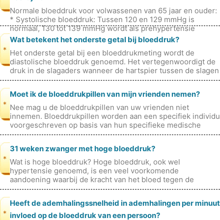
Normale bloeddruk voor volwassenen van 65 jaar en ouder:
* Systolische bloeddruk: Tussen 120 en 129 mmHg is
normaal, 130 tot 139 mmHg wordt als prehypertensie
beschouwd en 140 mmHg en hoge
Wat betekent het onderste getal bij bloeddruk?
*
Het onderste getal bij een bloeddrukmeting wordt de
diastolische bloeddruk genoemd. Het vertegenwoordigt de
druk in de slagaders wanneer de hartspier tussen de slagen
rust.
Moet ik de bloeddrukpillen van mijn vrienden nemen?
*
Nee mag u de bloeddrukpillen van uw vrienden niet
innemen. Bloeddrukpillen worden aan een specifiek individu
voorgeschreven op basis van hun specifieke medische
toestand en worden gecontrole
31 weken zwanger met hoge bloeddruk?
*
Wat is hoge bloeddruk? Hoge bloeddruk, ook wel
hypertensie genoemd, is een veel voorkomende
aandoening waarbij de kracht van het bloed tegen de
wanden van de slagaders te hoog is. Dit kan
Heeft de ademhalingssnelheid in ademhalingen per minuut
*
invloed op de bloeddruk van een persoon?