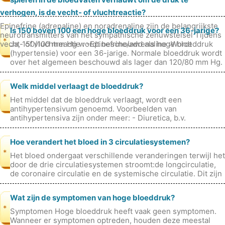
verhogen, is de vecht- of vluchtreactie?
Epinefrine (adrenaline) en noradrenaline zijn de belangrijkste
Is 150 boven 100 een hoge bloeddruk voor een 36-jarige?
neurotransmitters van het sympathische zenuwstelsel Tijdens
*
vecht- of vluchtreactie : -Epinefrine/adrenaline :Wordt
Ja, 150/100 mm Hg wordt beschouwd als hoge bloeddruk
voorname
(hypertensie) voor een 36-jarige. Normale bloeddruk wordt
over het algemeen beschouwd als lager dan 120/80 mm Hg.
Bloeddrukwaarden tussen
Welk middel verlaagt de bloeddruk?
*
Het middel dat de bloeddruk verlaagt, wordt een
antihypertensivum genoemd. Voorbeelden van
antihypertensiva zijn onder meer: - Diuretica, b.v.
Bumetanide en Hydrochloorthiazide. - Bètablokk
Hoe verandert het bloed in 3 circulatiesystemen?
*
Het bloed ondergaat verschillende veranderingen terwijl het
door de drie circulatiesystemen stroomt:de longcirculatie,
de coronaire circulatie en de systemische circulatie. Dit zijn
de veran
Wat zijn de symptomen van hoge bloeddruk?
*
Symptomen Hoge bloeddruk heeft vaak geen symptomen.
Wanneer er symptomen optreden, houden deze meestal