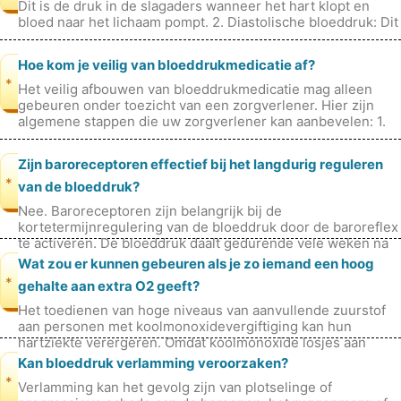
Dit is de druk in de slagaders wanneer het hart klopt en
bloed naar het lichaam pompt. 2. Diastolische bloeddruk: Dit
is de dru
Hoe kom je veilig van bloeddrukmedicatie af?
*
Het veilig afbouwen van bloeddrukmedicatie mag alleen
gebeuren onder toezicht van een zorgverlener. Hier zijn
algemene stappen die uw zorgverlener kan aanbevelen: 1.
Geleidelijke dosisverla
Zijn baroreceptoren effectief bij het langdurig reguleren
*
van de bloeddruk?
Nee. Baroreceptoren zijn belangrijk bij de
kortetermijnregulering van de bloeddruk door de baroreflex
te activeren. De bloeddruk daalt gedurende vele weken na
sinoaortische (baroreceptor)
Wat zou er kunnen gebeuren als je zo iemand een hoog
*
gehalte aan extra O2 geeft?
Het toedienen van hoge niveaus van aanvullende zuurstof
aan personen met koolmonoxidevergiftiging kan hun
hartziekte verergeren. Omdat koolmonoxide losjes aan
hemoglobine bindt, maar O2 stev
Kan bloeddruk verlamming veroorzaken?
*
Verlamming kan het gevolg zijn van plotselinge of