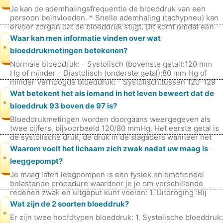
Ja kan de ademhalingsfrequentie de bloeddruk van een
persoon beïnvloeden. * Snelle ademhaling (tachypneu) kan
ervoor zorgen dat de bloeddruk stijgt. Dit komt omdat een
snelle ademhaling ka
Waar kan men informatie vinden over wat
*
bloeddrukmetingen betekenen?
Normale bloeddruk: - Systolisch (bovenste getal):120 mm
Hg of minder - Diastolisch (onderste getal):80 mm Hg of
minder Verhoogde bloeddruk: - Systolisch:tussen 120-129
mm Hg - Diasto
Wat betekent het als iemand in het leven beweert dat de
*
bloeddruk 93 boven de 97 is?
Bloeddrukmetingen worden doorgaans weergegeven als
twee cijfers, bijvoorbeeld 120/80 mmHg. Het eerste getal is
de systolische druk, de druk in de slagaders wanneer het
hart klopt. Het tweede
Waarom voelt het lichaam zich zwak nadat uw maag is
*
leeggepompt?
Je maag laten leegpompen is een fysiek en emotioneel
belastende procedure waardoor je je om verschillende
redenen zwak en uitgeput kunt voelen: 1. Uitdroging :Bij
maagpompen wordt een slang
Wat zijn de 2 soorten bloeddruk?
*
Er zijn twee hoofdtypen bloeddruk: 1. Systolische bloeddruk: