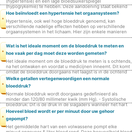
(hypertensie) en een lage bloedsuikerspiegel
(hypoglykemie) te hebben. Deze aandoening staat bekend
als hyperglykemie-geïnduceerde hy
Hoe beïnvloedt een hypertensie het orgaansysteem?
*
Hypertensie, ook wel hoge bloeddruk genoemd, kan
verschillende nadelige effecten hebben op verschillende
orgaansystemen in het lichaam. Hier zijn enkele manieren
waarop hypertensie specifiek
Wat is het ideale moment om de bloeddruk te meten en
*
hoe vaak per dag moet deze worden gemeten?
Het ideale moment om de bloeddruk te meten is s ochtends,
na het ontwaken en voordat u medicijnen inneemt. Dit komt
omdat de bloeddruk doorgaans het laagst is in de ochtend
en gedurende de d
Welke getallen vertegenwoordigen een normale
*
bloeddruk?
Normale bloeddruk wordt doorgaans gedefinieerd als
minder dan 120/80 millimeter kwik (mm Hg). - Systolische
bloeddruk: Dit is de druk in de slagaders wanneer het hart
klopt. Een systolisch
Hoeveel bloed wordt er per minuut door uw gehoor
*
gepompt?
Het gemiddelde hart van een volwassene pompt elke
minuut ongeveer 5 liter bloed rond. Deze hoeveelheid bloed