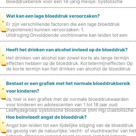
bloeddrukbereik voor een 14-jarig meisje: Systolische
bloeddruk: 100 tot 120 mmHg
Wat kan een lage bloeddruk veroorzaken?
*
Er zijn verschillende factoren die een lage bloeddruk
(hypotensie) kunnen veroorzaken: 1.
Uitdroging:Onvoldoende vochtinname kan leiden tot een
afname van het bloedvolume, waardoor de bloed
Heeft het drinken van alcohol invloed op de bloeddruk?
*
Het drinken van alcohol kan zowel korte als lange termijn
effecten hebben op de bloeddruk. Kortetermijneffecten Op
de korte termijn kan het drinken van alcohol de bloeddruk
doen stijgen.
Bestaat er een grafiek met het normale bloeddrukbereik
*
voor kinderen?
Ja, hier is een grafiek met de normale bloeddrukwaarden
voor kinderen en adolescenten van 1 tot 18 jaar oud:
Leeftijdsgroep Systolische bloeddruk (mm Hg) Diastolische
bloeddruk (mm Hg) 1 t
Hoe beïnvloedt angst de bloeddruk?
*
Angst kan leiden tot een tijdelijke stijging van de bloeddruk
als gevolg van de natuurlijke ‘vecht- of vluchtreactie’ van het