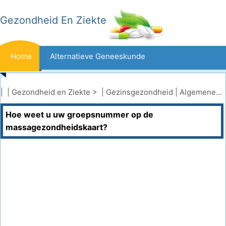
Gezondheid En Ziekte
Home
Alternatieve Geneeskunde
Beten En Steken
Kanker
| |
Gezondheid en Ziekte
> |
Gezinsgezondheid
|
Algemene gezinsgezondheid
Hoe weet u uw groepsnummer op de
Aandoeningen En Behandelingen
Mond- En Tandzorg
massagezondheidskaart?
Dieet En Voeding
Gezinsgezondheid
Zorgsector
Geestelijke Gezondheid
Volksgezondheid En Veiligheid
Operaties
Gezondheid