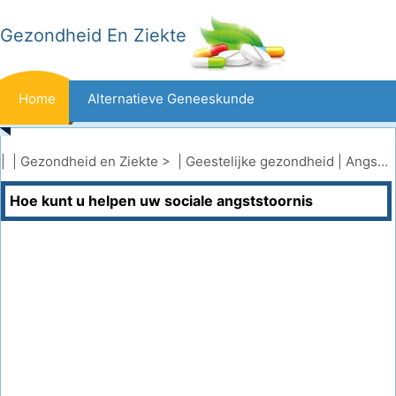
Gezondheid En Ziekte
Home
Alternatieve Geneeskunde
Beten En Steken
Kanker
| |
Gezondheid en Ziekte
> |
Geestelijke gezondheid
|
Angststoornissen
Hoe kunt u helpen uw sociale angststoornis
Aandoeningen En Behandelingen
Mond- En Tandzorg
Dieet En Voeding
Gezinsgezondheid
Zorgsector
Geestelijke Gezondheid
Volksgezondheid En Veiligheid
Operaties
Gezondheid