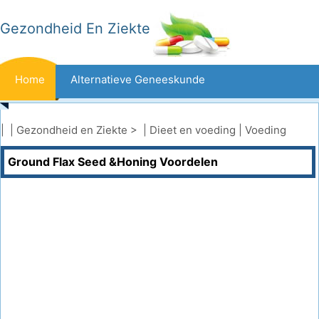
Gezondheid En Ziekte
Home
Alternatieve Geneeskunde
Beten En Steken
Kanker
| |
Gezondheid en Ziekte
> |
Dieet en voeding
|
Voeding
Ground Flax Seed &Honing Voordelen
Aandoeningen En Behandelingen
Mond- En Tandzorg
Dieet En Voeding
Gezinsgezondheid
Zorgsector
Geestelijke Gezondheid
Volksgezondheid En Veiligheid
Operaties
Gezondheid