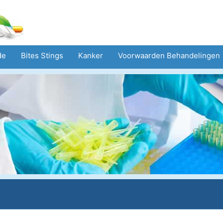
de
Bites Stings
Kanker
Voorwaarden Behandelingen
ndustrie
Mental Health
Volksgezondheid Veiligheid