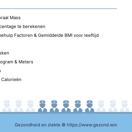
raal Mass
rcentage te berekenen
ehulp Factoren & Gemiddelde BMI voor leeftijd
reken
logram & Meters
n
 Calorieën
Gezondheid en ziekte © https://www.gezond.win